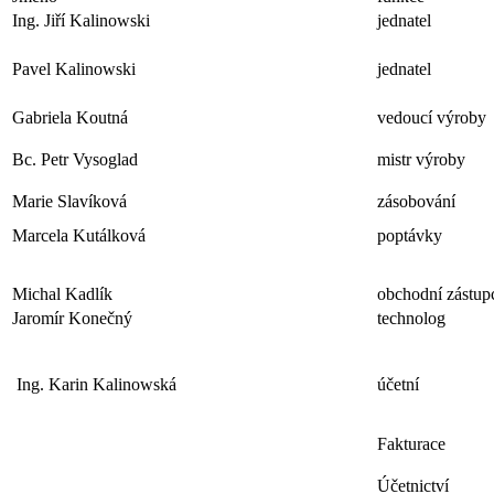
Ing. Jiří Kalinowski
jednatel
Pavel Kalinowski
jednatel
Gabriela Koutná
vedoucí výroby
Bc. Petr Vysoglad
mistr výroby
Marie Slavíková
zásobování
Marcela Kutálková
poptávky
Michal Kadlík
obchodní zástupc
Jaromír Konečný
technolog
Ing. Karin Kalinowská
účetní
Fakturace
Účetnictví