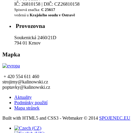
IČ: 26810158 | DIČ: CZ26810158
Spisová značka:
C 25617
vedená u
Krajského soudu v Ostravě
Provozovna
Soukenická 2460/21D
794 01 Krnov
Mapka
+ 420 554 611 460
strojirny@kalinowski.cz
poptavky@kalinowski.cz
Aktuality
Podmínky použití
Mapa stránek
Built with HTML5 and CSS3 - Webmaker © 2014
SPOJENEC.EU