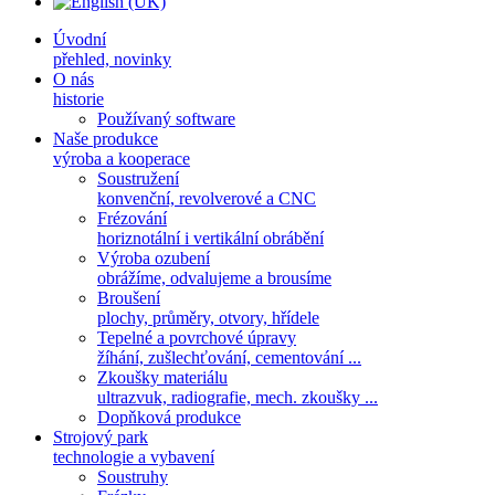
Úvodní
přehled, novinky
O nás
historie
Používaný software
Naše produkce
výroba a kooperace
Soustružení
konvenční, revolverové a CNC
Frézování
horiznotální i vertikální obrábění
Výroba ozubení
obrážíme, odvalujeme a brousíme
Broušení
plochy, průměry, otvory, hřídele
Tepelné a povrchové úpravy
žíhání, zušlechťování, cementování ...
Zkoušky materiálu
ultrazvuk, radiografie, mech. zkoušky ...
Dopňková produkce
Strojový park
technologie a vybavení
Soustruhy