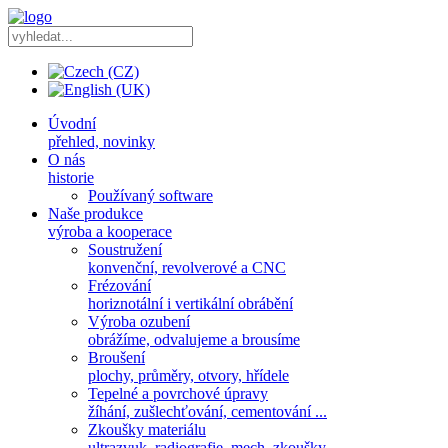
Úvodní
přehled, novinky
O nás
historie
Používaný software
Naše produkce
výroba a kooperace
Soustružení
konvenční, revolverové a CNC
Frézování
horiznotální i vertikální obrábění
Výroba ozubení
obrážíme, odvalujeme a brousíme
Broušení
plochy, průměry, otvory, hřídele
Tepelné a povrchové úpravy
žíhání, zušlechťování, cementování ...
Zkoušky materiálu
ultrazvuk, radiografie, mech. zkoušky ...