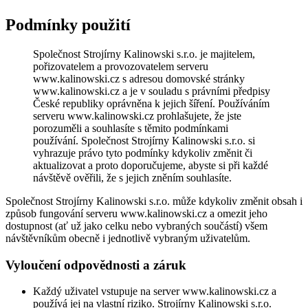
Podmínky použití
Společnost Strojírny Kalinowski s.r.o. je majitelem,
pořizovatelem a provozovatelem serveru
www.kalinowski.cz s adresou domovské stránky
www.kalinowski.cz a je v souladu s právními předpisy
České republiky oprávněna k jejich šíření. Používáním
serveru www.kalinowski.cz prohlašujete, že jste
porozuměli a souhlasíte s těmito podmínkami
používání. Společnost Strojírny Kalinowski s.r.o. si
vyhrazuje právo tyto podmínky kdykoliv změnit či
aktualizovat a proto doporučujeme, abyste si při každé
návštěvě ověřili, že s jejich zněním souhlasíte.
Společnost Strojírny Kalinowski s.r.o. může kdykoliv změnit obsah i
způsob fungování serveru www.kalinowski.cz a omezit jeho
dostupnost (ať už jako celku nebo vybraných součástí) všem
návštěvníkům obecně i jednotlivě vybraným uživatelům.
Vyloučení odpovědnosti a záruk
Každý uživatel vstupuje na server www.kalinowski.cz a
používá jej na vlastní riziko. Strojírny Kalinowski s.r.o.