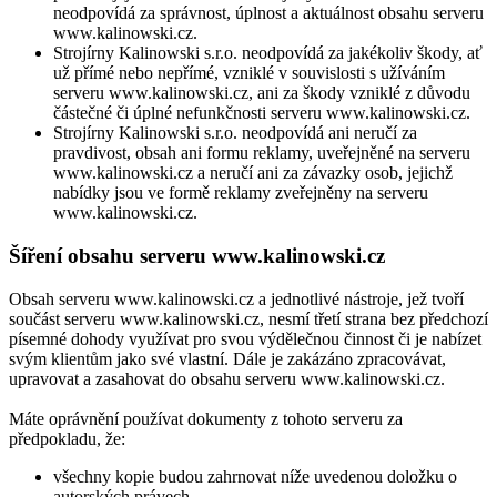
neodpovídá za správnost, úplnost a aktuálnost obsahu serveru
www.kalinowski.cz.
Strojírny Kalinowski s.r.o. neodpovídá za jakékoliv škody, ať
už přímé nebo nepřímé, vzniklé v souvislosti s užíváním
serveru www.kalinowski.cz, ani za škody vzniklé z důvodu
částečné či úplné nefunkčnosti serveru www.kalinowski.cz.
Strojírny Kalinowski s.r.o. neodpovídá ani neručí za
pravdivost, obsah ani formu reklamy, uveřejněné na serveru
www.kalinowski.cz a neručí ani za závazky osob, jejichž
nabídky jsou ve formě reklamy zveřejněny na serveru
www.kalinowski.cz.
Šíření obsahu serveru www.kalinowski.cz
Obsah serveru www.kalinowski.cz a jednotlivé nástroje, jež tvoří
součást serveru www.kalinowski.cz, nesmí třetí strana bez předchozí
písemné dohody využívat pro svou výdělečnou činnost či je nabízet
svým klientům jako své vlastní. Dále je zakázáno zpracovávat,
upravovat a zasahovat do obsahu serveru www.kalinowski.cz.
Máte oprávnění používat dokumenty z tohoto serveru za
předpokladu, že:
všechny kopie budou zahrnovat níže uvedenou doložku o
autorských právech