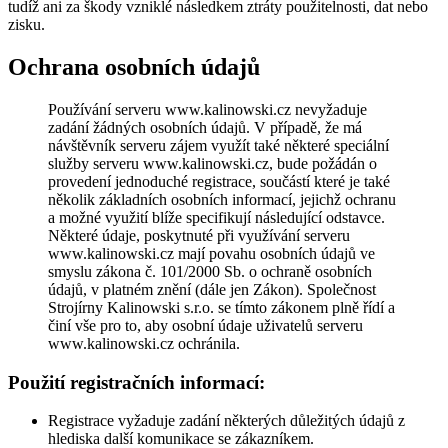
tudíž ani za škody vzniklé následkem ztráty použitelnosti, dat nebo
zisku.
Ochrana osobních údajů
Používání serveru www.kalinowski.cz nevyžaduje
zadání žádných osobních údajů. V případě, že má
návštěvník serveru zájem využít také některé speciální
služby serveru www.kalinowski.cz, bude požádán o
provedení jednoduché registrace, součástí které je také
několik základních osobních informací, jejichž ochranu
a možné využití blíže specifikují následující odstavce.
Některé údaje, poskytnuté při využívání serveru
www.kalinowski.cz mají povahu osobních údajů ve
smyslu zákona č. 101/2000 Sb. o ochraně osobních
údajů, v platném znění (dále jen Zákon). Společnost
Strojírny Kalinowski s.r.o. se tímto zákonem plně řídí a
činí vše pro to, aby osobní údaje uživatelů serveru
www.kalinowski.cz ochránila.
Použití registračních informací:
Registrace vyžaduje zadání některých důležitých údajů z
hlediska další komunikace se zákazníkem.