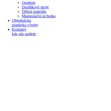
Ozubení
Doplňkové stroje
Dělení mateiálu
Manipulační technika
Objednávka
poptávka výroby
Kontakty
kde nás najdete