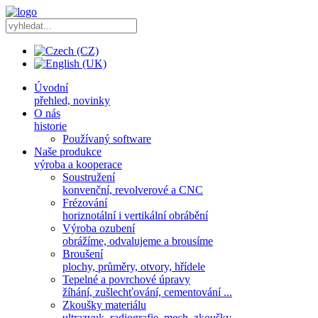
Úvodní
přehled, novinky
O nás
historie
Používaný software
Naše produkce
výroba a kooperace
Soustružení
konvenční, revolverové a CNC
Frézování
horiznotální i vertikální obrábění
Výroba ozubení
obrážíme, odvalujeme a brousíme
Broušení
plochy, průměry, otvory, hřídele
Tepelné a povrchové úpravy
žíhání, zušlechťování, cementování ...
Zkoušky materiálu
ultrazvuk, radiografie, mech. zkoušky ...