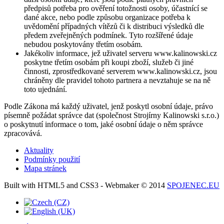
předpisů potřeba pro ověření totožnosti osoby, účastnící se
dané akce, nebo podle způsobu organizace potřeba k
uvědomění případných vítězů či k distribuci výsledků dle
předem zveřejněných podmínek. Tyto rozšířené údaje
nebudou poskytovány třetím osobám.
Jakékoliv informace, jež uživatel serveru www.kalinowski.cz
poskytne třetím osobám při koupi zboží, služeb či jiné
činnosti, zprostředkované serverem www.kalinowski.cz, jsou
chráněny dle pravidel tohoto partnera a nevztahuje se na ně
toto ujednání.
Podle Zákona má každý uživatel, jenž poskytl osobní údaje, právo
písemně požádat správce dat (společnost Strojírny Kalinowski s.r.o.)
o poskytnutí informace o tom, jaké osobní údaje o něm správce
zpracovává.
Aktuality
Podmínky použití
Mapa stránek
Built with HTML5 and CSS3 - Webmaker © 2014
SPOJENEC.EU