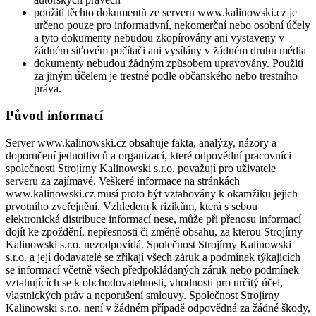
použití těchto dokumentů ze serveru www.kalinowski.cz je
určeno pouze pro informativní, nekomerční nebo osobní účely
a tyto dokumenty nebudou zkopírovány ani vystaveny v
žádném síťovém počítači ani vysílány v žádném druhu média
dokumenty nebudou žádným způsobem upravovány. Použití
za jiným účelem je trestné podle občanského nebo trestního
práva.
Původ informací
Server www.kalinowski.cz obsahuje fakta, analýzy, názory a
doporučení jednotlivců a organizací, které odpovědní pracovníci
společnosti Strojírny Kalinowski s.r.o. považují pro uživatele
serveru za zajímavé. Veškeré informace na stránkách
www.kalinowski.cz musí proto být vztahovány k okamžiku jejich
prvotního zveřejnění. Vzhledem k rizikům, která s sebou
elektronická distribuce informací nese, může při přenosu informací
dojít ke zpoždění, nepřesnosti či změně obsahu, za kterou Strojírny
Kalinowski s.r.o. nezodpovídá. Společnost Strojírny Kalinowski
s.r.o. a její dodavatelé se zříkají všech záruk a podmínek týkajících
se informací včetně všech předpokládaných záruk nebo podmínek
vztahujících se k obchodovatelnosti, vhodnosti pro určitý účel,
vlastnických práv a neporušení smlouvy. Společnost Strojírny
Kalinowski s.r.o. není v žádném případě odpovědná za žádné škody,