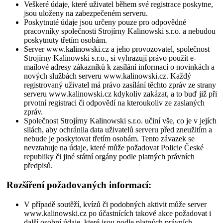
Veškeré údaje, které uživatel během své registrace poskytne,
jsou uloženy na zabezpečeném serveru.
Poskytnuté údaje jsou určeny pouze pro odpovědné
pracovníky společnosti Strojírny Kalinowski s.r.o. a nebudou
poskytnuty třetím osobám.
Server www.kalinowski.cz a jeho provozovatel, společnost
Strojírny Kalinowski s.r.o., si vyhrazují právo použít e-
mailové adresy zákazníků k zasílání informací o novinkách a
nových službách serveru www.kalinowski.cz. Každý
registrovaný uživatel má právo zasílání těchto zpráv ze strany
serveru www.kalinowski.cz kdykoliv zakázat, a to buď již při
prvotní registraci či odpovědí na kteroukoliv ze zaslaných
zpráv.
Společnost Strojírny Kalinowski s.r.o. učiní vše, co je v jejích
silách, aby ochránila data uživatelů serveru před zneužitím a
nebude je poskytovat třetím osobám. Tento závazek se
nevztahuje na údaje, které může požadovat Policie České
republiky či jiné státní orgány podle platných právních
předpisů.
Rozšíření požadovaných informací:
V případě soutěží, kvízů či podobných aktivit může server
www.kalinowski.cz po účastnících takové akce požadovat i
další osobní údaje, které jsou podle platných právních