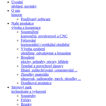
Úvodní
přehled, novinky
O nás
historie
Používaný software
Naše produkce
výroba a kooperace
Soustružení
konvenční, revolverové a CNC
Frézování
horiznotální i vertikální obrábění
Výroba ozubení
obrážíme, odvalujeme a brousíme
Broušení
plochy, průměry, otvory, hřídele
Tepelné a povrchové úpravy
žíhání, zušlechťování, cementování ...
Zkoušky materiálu
ultrazvuk, radiografie, mech. zkoušky ...
Dopňková produkce
Strojový park
technologie a vybavení
Soustruhy
Frézky
Brusky