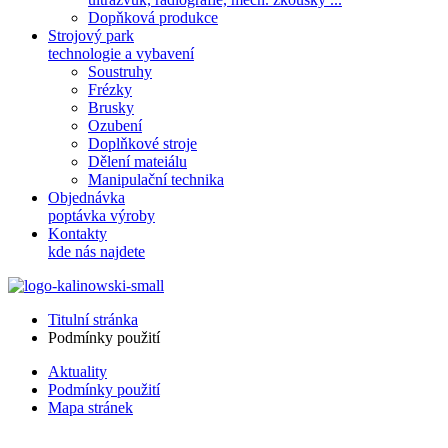
Dopňková produkce
Strojový park
technologie a vybavení
Soustruhy
Frézky
Brusky
Ozubení
Doplňkové stroje
Dělení mateiálu
Manipulační technika
Objednávka
poptávka výroby
Kontakty
kde nás najdete
Titulní stránka
Podmínky použití
Aktuality
Podmínky použití
Mapa stránek