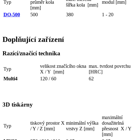
Typ
průměr kola
modul [mm]
šířka kola [mm]
[mm]
DO-500
500
380
1 - 20
Doplňující zařízení
Razící/značící technika
velikost značícího okna
max. tvrdost povrchu
Typ
X / Y [mm]
[HRC]
Multi4
120 / 60
62
3D tiskárny
maximální
tiskový prostor X
minimální výška
dosažitelná
Typ
/ Y / Z [mm]
vrstvy Z [mm]
přesnost X / Y
[mm]