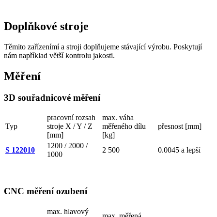
Doplňkové stroje
Těmito zařízenímí a stroji doplňujeme stávající výrobu. Poskytují
nám například větší kontrolu jakosti.
Měření
3D souřadnicové měření
pracovní rozsah
max. váha
Typ
stroje X / Y / Z
měřeného dílu
přesnost [mm]
[mm]
[kg]
1200 / 2000 /
S 122010
2 500
0.0045 a lepší
1000
CNC měření ozubení
max. hlavový
max. měřená