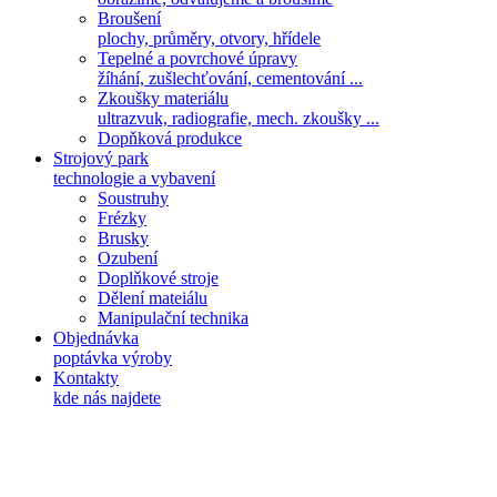
Broušení
plochy, průměry, otvory, hřídele
Tepelné a povrchové úpravy
žíhání, zušlechťování, cementování ...
Zkoušky materiálu
ultrazvuk, radiografie, mech. zkoušky ...
Dopňková produkce
Strojový park
technologie a vybavení
Soustruhy
Frézky
Brusky
Ozubení
Doplňkové stroje
Dělení mateiálu
Manipulační technika
Objednávka
poptávka výroby
Kontakty
kde nás najdete