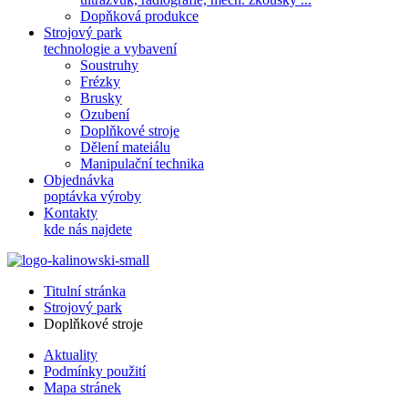
Dopňková produkce
Strojový park
technologie a vybavení
Soustruhy
Frézky
Brusky
Ozubení
Doplňkové stroje
Dělení mateiálu
Manipulační technika
Objednávka
poptávka výroby
Kontakty
kde nás najdete
Titulní stránka
Strojový park
Doplňkové stroje
Aktuality
Podmínky použití
Mapa stránek