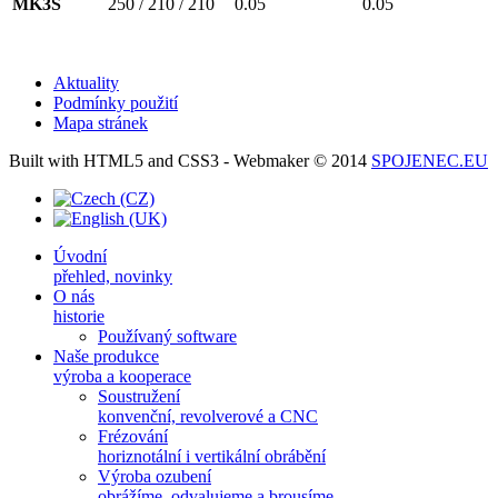
MK3S
250 / 210 / 210
0.05
0.05
Aktuality
Podmínky použití
Mapa stránek
Built with HTML5 and CSS3 - Webmaker © 2014
SPOJENEC.EU
Úvodní
přehled, novinky
O nás
historie
Používaný software
Naše produkce
výroba a kooperace
Soustružení
konvenční, revolverové a CNC
Frézování
horiznotální i vertikální obrábění
Výroba ozubení
obrážíme, odvalujeme a brousíme