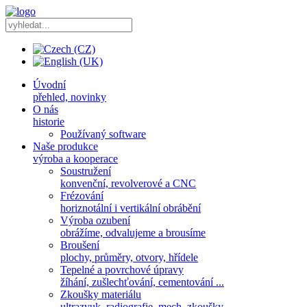
Úvodní
přehled, novinky
O nás
historie
Používaný software
Naše produkce
výroba a kooperace
Soustružení
konvenční, revolverové a CNC
Frézování
horiznotální i vertikální obrábění
Výroba ozubení
obrážíme, odvalujeme a brousíme
Broušení
plochy, průměry, otvory, hřídele
Tepelné a povrchové úpravy
žíhání, zušlechťování, cementování ...
Zkoušky materiálu
ultrazvuk, radiografie, mech. zkoušky ...